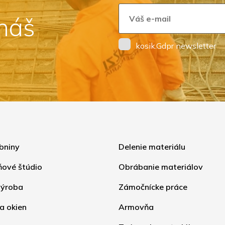
 náš
kosik.Gdpr newsletter
bniny
Delenie materiálu
ňové štúdio
Obrábanie materiálov
ýroba
Zámočnícke práce
a okien
Armovňa