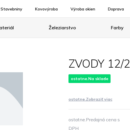
Stavebniny
Kovovýroba
Výroba okien
Doprava
teriál
Železiarstvo
Farby
ZVODY 12/
ostatne.Na sklade
ostatne.Zobraziť viac
ostatne.Predajná cena s
DPH