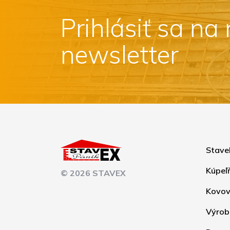
Prihlásiť sa na
newsletter
Stave
Kúpeľ
© 2026 STAVEX
Kovov
Výrob