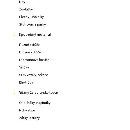
Nity
Závlačky
Plechy, uholníky
Sťahovacie pásky
Spotrebný materiál
Rezné kotúče
Brúsne kotúče
Diamantové kotúče
Vrtáky
SDS vrtáky, sekáče
Elektródy
Rôzny železiarsky tovar
Oká, háky, napináky
Nohy stĺpa
Zátky, dorazy