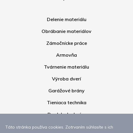
Delenie materiálu
Obrábanie materiálov
Zámočnícke práce
Armovňa
Tvárnenie materiálu
Výroba dverí
Garážové brány
Tieniaca technika
Doplnky k oknám
Galéria
Táto stránka používa cookies. Zotrvaním súhlasíte s ich