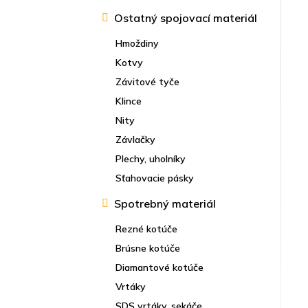
Ostatný spojovací materiál
Hmoždiny
Kotvy
Závitové tyče
Klince
Nity
Závlačky
Plechy, uholníky
Sťahovacie pásky
Spotrebný materiál
Rezné kotúče
Brúsne kotúče
Diamantové kotúče
Vrtáky
SDS vrtáky, sekáče