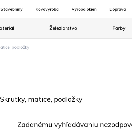
Stavebniny
Kovovýroba
Výroba okien
Doprava
teriál
Železiarstvo
Farby
matice, podložky
Skrutky, matice, podložky
Zadanému vyhľadávaniu nezodpoved