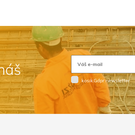
 náš
kosik.Gdpr newsletter