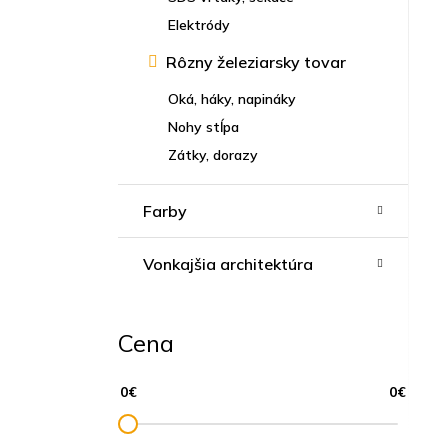
Elektródy
Rôzny železiarsky tovar
Oká, háky, napináky
Nohy stĺpa
Zátky, dorazy
Farby
Vonkajšia architektúra
Cena