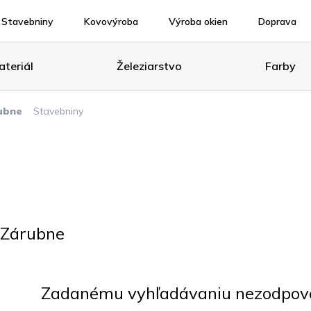
Stavebniny
Kovovýroba
Výroba okien
Doprava
teriál
Železiarstvo
Farby
ubne
Stavebniny
Zárubne
Zadanému vyhľadávaniu nezodpoved