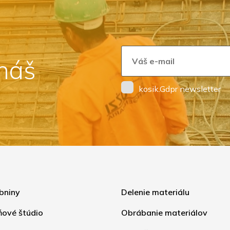
 náš
kosik.Gdpr newsletter
bniny
Delenie materiálu
ňové štúdio
Obrábanie materiálov