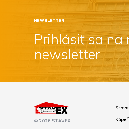
NEWSLETTER
Prihlásiť sa na
newsletter
Stave
Kúpeľ
© 2026 STAVEX