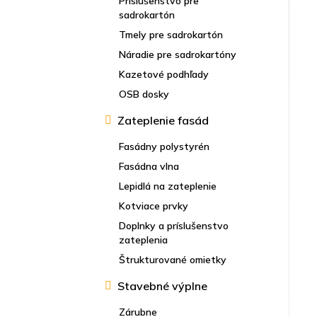
Príslušenstvo pre
sadrokartón
Tmely pre sadrokartón
Náradie pre sadrokartóny
Kazetové podhľady
OSB dosky
Zateplenie fasád
Fasádny polystyrén
Fasádna vlna
Lepidlá na zateplenie
Kotviace prvky
Doplnky a príslušenstvo
zateplenia
Štrukturované omietky
Stavebné výplne
Zárubne