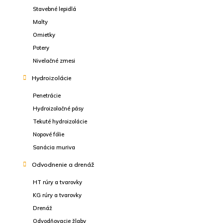
Stavebné lepidlá
Malty
Omietky
Potery
Nivelačné zmesi
Hydroizolácie
Penetrácie
Hydroizolačné pásy
Tekuté hydroizolácie
Nopové fólie
Sanácia muriva
Odvodnenie a drenáž
HT rúry a tvarovky
KG rúry a tvarovky
Drenáž
Odvodňovacie žlaby