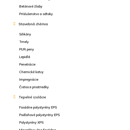
Betónové žlaby
Príslušenstvo a odtoky
Stavebná chémia
Silikóny
Tmely
PUR peny
Lepidlá
Penetrácie
Chemické kotvy
Impregnácie
Čistiace prostriedky
Tepelné izolácie
Fasádne polystyrény EPS
Podlahové polystyrény EPS
Polystyrény XPS