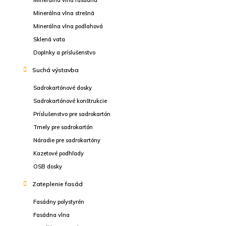
Minerálna vlna fasádna
Minerálna vlna strešná
Minerálna vlna podlahová
Sklená vata
Doplnky a príslušenstvo
Suchá výstavba
Sadrokartónové dosky
Sadrokartónové konštrukcie
Príslušenstvo pre sadrokartón
Tmely pre sadrokartón
Náradie pre sadrokartóny
Kazetové podhľady
OSB dosky
Zateplenie fasád
Fasádny polystyrén
Fasádna vlna