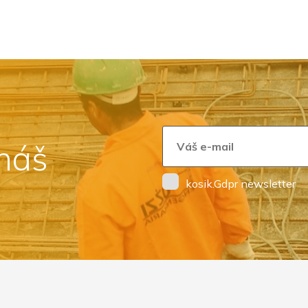
 náš
kosik.Gdpr newsletter