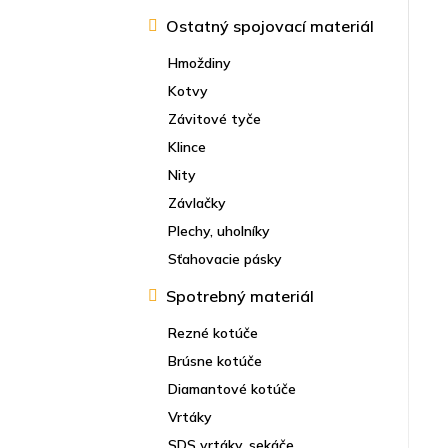
Ostatný spojovací materiál
Hmoždiny
Kotvy
Závitové tyče
Klince
Nity
Závlačky
Plechy, uholníky
Sťahovacie pásky
Spotrebný materiál
Rezné kotúče
Brúsne kotúče
Diamantové kotúče
Vrtáky
SDS vrtáky, sekáče