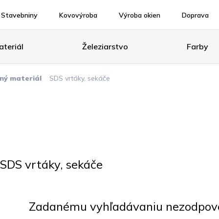
Stavebniny
Kovovýroba
Výroba okien
Doprava
teriál
Železiarstvo
Farby
ný materiál
SDS vrtáky, sekáče
SDS vrtáky, sekáče
Zadanému vyhľadávaniu nezodpoved