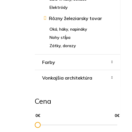
Elektródy
Rôzny železiarsky tovar
Oká, háky, napináky
Nohy stĺpa
Zátky, dorazy
Farby
Vonkajšia architektúra
Cena