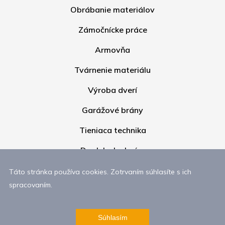
Obrábanie materiálov
Zámočnícke práce
Armovňa
Tvárnenie materiálu
Výroba dverí
Garážové brány
Tieniaca technika
Doplnky k oknám
Galéria
Táto stránka používa cookies. Zotrvaním súhlasíte s ich
spracovaním.
O nás
Súhlasím