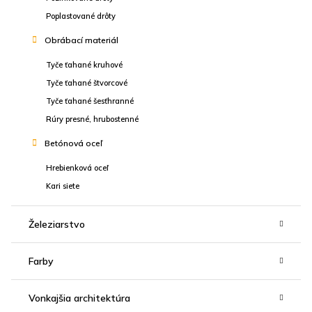
Poplastované drôty
Obrábací materiál
Tyče ťahané kruhové
Tyče ťahané štvorcové
Tyče ťahané šesťhranné
Rúry presné, hrubostenné
Betónová oceľ
Hrebienková oceľ
Kari siete
Železiarstvo
Farby
Vonkajšia architektúra