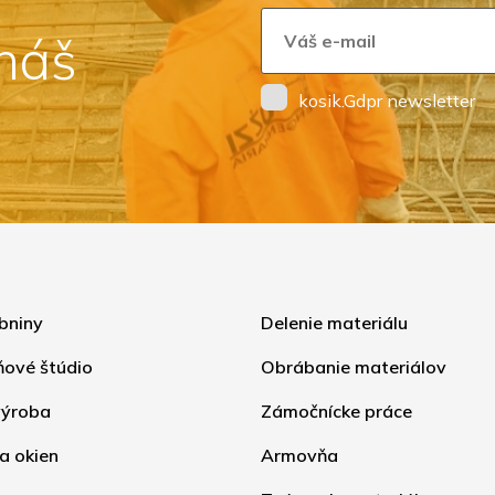
 náš
kosik.Gdpr newsletter
bniny
Delenie materiálu
ňové štúdio
Obrábanie materiálov
ýroba
Zámočnícke práce
a okien
Armovňa