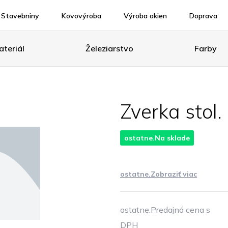
Stavebniny
Kovovýroba
Výroba okien
Doprava
teriál
Železiarstvo
Farby
Zverka sto
ostatne.Na sklade
ostatne.Zobraziť viac
ostatne.Predajná cena s
DPH