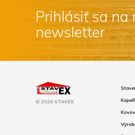
Prihlásiť sa na
newsletter
Stave
Kúpeľ
© 2026 STAVEX
Kovov
Výrob