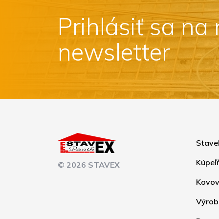
Prihlásiť sa na
newsletter
Stave
Kúpeľ
© 2026 STAVEX
Kovov
Výrob