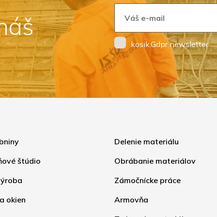
 náš
kosik.Gdpr newsletter
bniny
Delenie materiálu
ňové štúdio
Obrábanie materiálov
ýroba
Zámočnícke práce
a okien
Armovňa