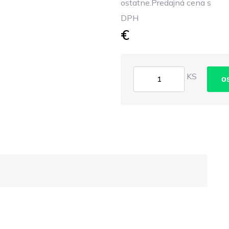
ostatne.Predajná cena s
DPH
€
KS
o