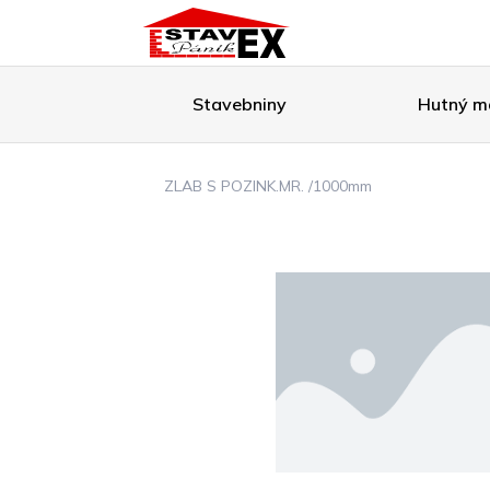
Stavebniny
Hutný ma
ZLAB S POZINK.MR. /1000mm