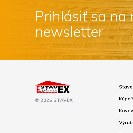
Prihlásiť sa na
newsletter
Stave
Kúpeľ
© 2026 STAVEX
Kovov
Výrob