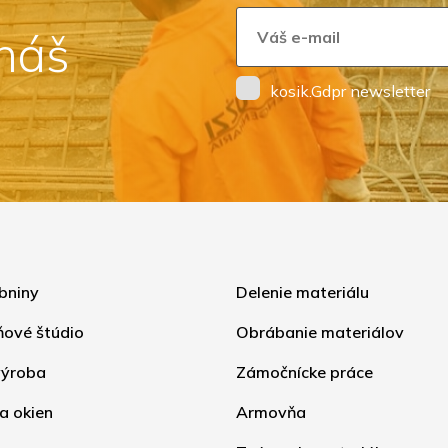
 náš
kosik.Gdpr newsletter
bniny
Delenie materiálu
ňové štúdio
Obrábanie materiálov
ýroba
Zámočnícke práce
a okien
Armovňa