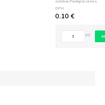
ostatne.Predajná cena s
DPH
0.10 €
KS
o