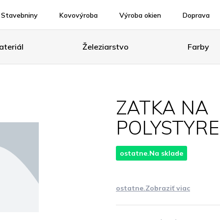
Stavebniny
Kovovýroba
Výroba okien
Doprava
teriál
Železiarstvo
Farby
ZATKA NA
POLYSTYR
ostatne.Na sklade
ostatne.Zobraziť viac