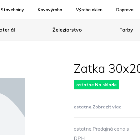
Stavebniny
Kovovýroba
Výroba okien
Doprava
teriál
Železiarstvo
Farby
Zatka 30x20
ostatne.Na sklade
ostatne.Zobraziť viac
ostatne.Predajná cena s
DPH