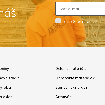
 náš
kosik.Gdpr newsletter
bniny
Delenie materiálu
ňové štúdio
Obrábanie materiálov
ýroba
Zámočnícke práce
a okien
Armovňa