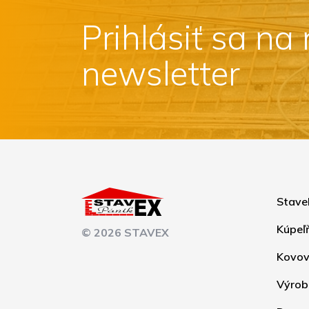
Prihlásiť sa na
newsletter
Stave
Kúpeľ
© 2026 STAVEX
Kovov
Výrob