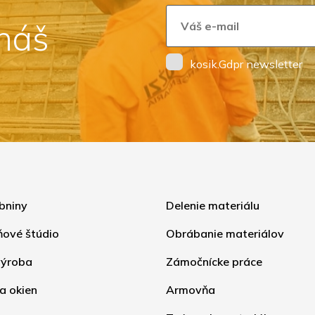
 náš
kosik.Gdpr newsletter
bniny
Delenie materiálu
ňové štúdio
Obrábanie materiálov
ýroba
Zámočnícke práce
a okien
Armovňa