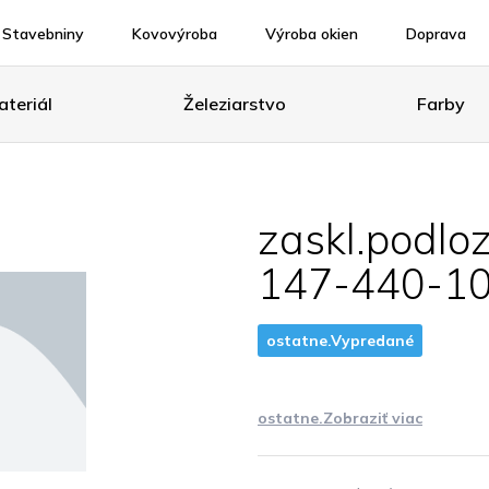
Stavebniny
Kovovýroba
Výroba okien
Doprava
teriál
Železiarstvo
Farby
zaskl.podl
147-440-1
ostatne.Vypredané
ostatne.Zobraziť viac