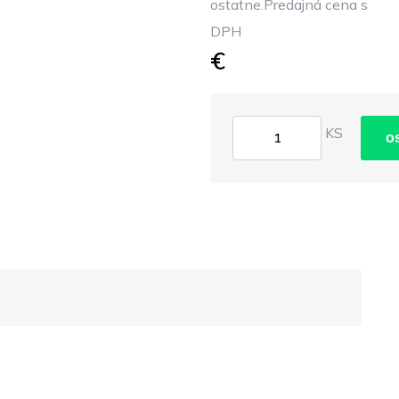
ostatne.Predajná cena s
DPH
€
KS
o