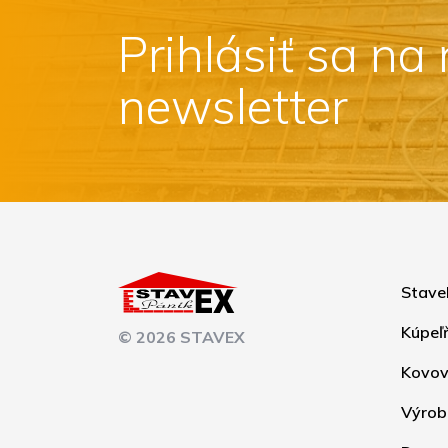
Prihlásiť sa na
newsletter
Stave
Kúpeľ
© 2026 STAVEX
Kovov
Výrob