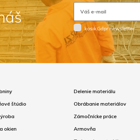
 náš
kosik.Gdpr newsletter
bniny
Delenie materiálu
ňové štúdio
Obrábanie materiálov
ýroba
Zámočnícke práce
a okien
Armovňa