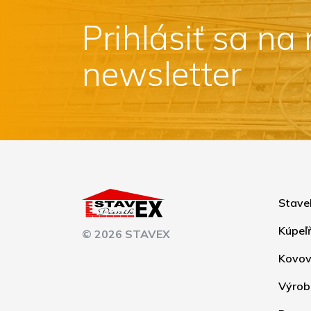
Prihlásiť sa na
newsletter
Stave
Kúpeľ
© 2026 STAVEX
Kovov
Výrob