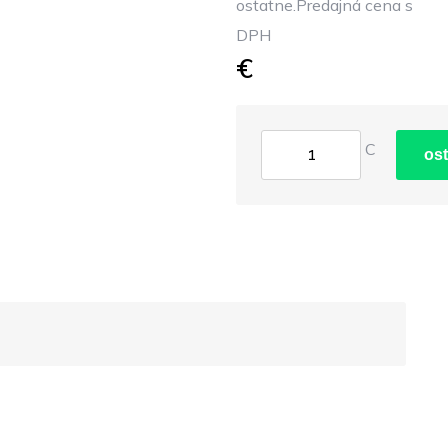
ostatne.Predajná cena s
DPH
€
C
ost