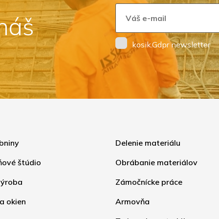
 náš
kosik.Gdpr newsletter
bniny
Delenie materiálu
ňové štúdio
Obrábanie materiálov
ýroba
Zámočnícke práce
a okien
Armovňa