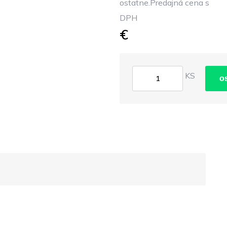
ostatne.Predajná cena s
DPH
€
KS
o