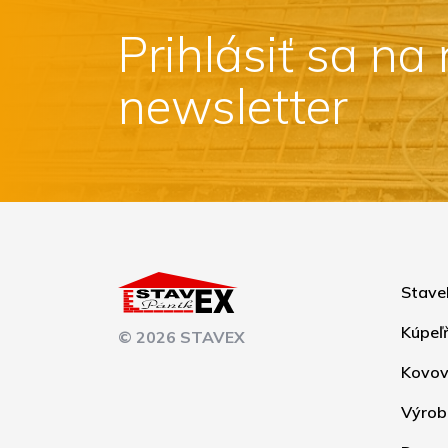
Prihlásiť sa na
newsletter
Stave
Kúpeľ
© 2026 STAVEX
Kovov
Výrob