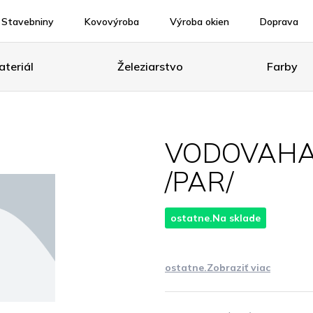
Stavebniny
Kovovýroba
Výroba okien
Doprava
teriál
Železiarstvo
Farby
VODOVAHA
/PAR/
ostatne.Na sklade
ostatne.Zobraziť viac