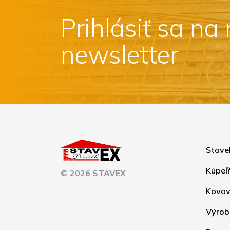
Prihlásiť sa na
newsletter
Stave
Kúpeľ
© 2026 STAVEX
Kovov
Výrob