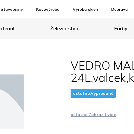
Stavebniny
Kovovýroba
Výroba okien
Doprava
teriál
Železiarstvo
Farby
VEDRO MA
24L,valcek,k
ostatne.Vypredané
ostatne.Zobraziť viac