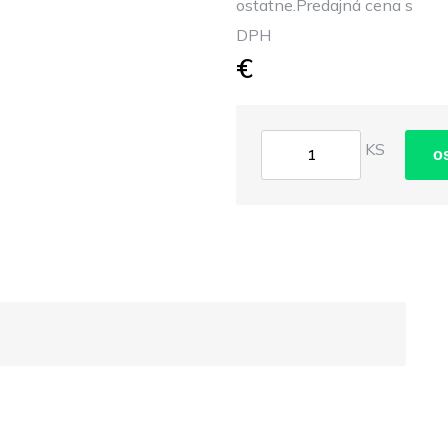
ostatne.Predajná cena s
DPH
€
KS
o