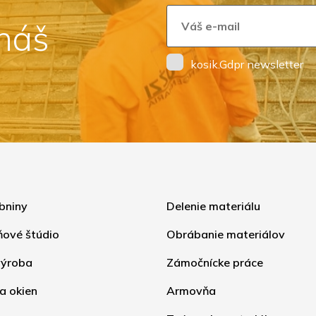
 náš
kosik.Gdpr newsletter
bniny
Delenie materiálu
ňové štúdio
Obrábanie materiálov
ýroba
Zámočnícke práce
a okien
Armovňa