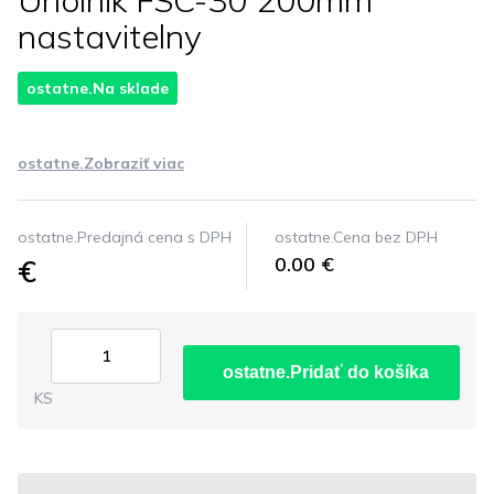
Uholnik FSC-30 200mm
nastavitelny
ostatne.Na sklade
ostatne.Zobraziť viac
ostatne.Predajná cena s DPH
ostatne.Cena bez DPH
€
0.00 €
ostatne.Pridať do košíka
KS