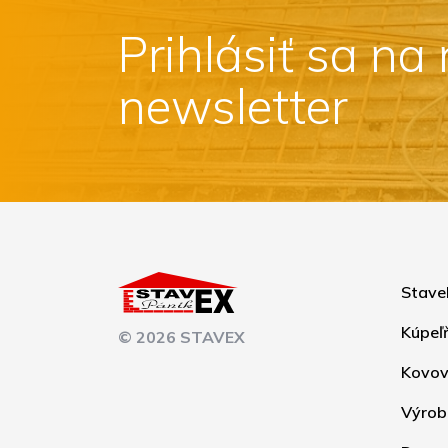
Prihlásiť sa na
newsletter
Stave
Kúpeľ
© 2026 STAVEX
Kovov
Výrob