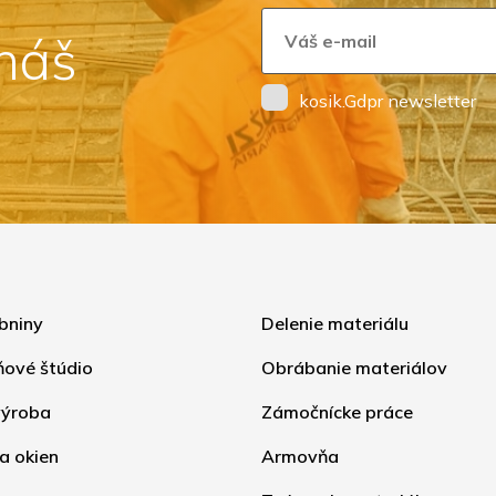
 náš
kosik.Gdpr newsletter
bniny
Delenie materiálu
ňové štúdio
Obrábanie materiálov
ýroba
Zámočnícke práce
a okien
Armovňa