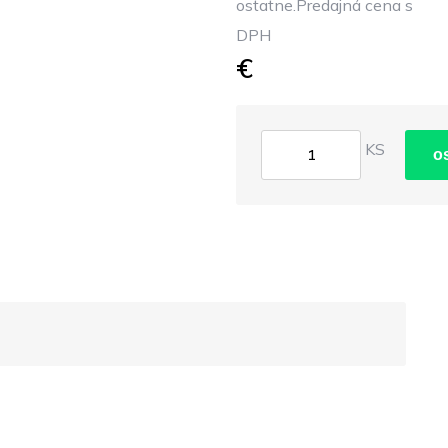
ostatne.Predajná cena s
DPH
€
KS
o