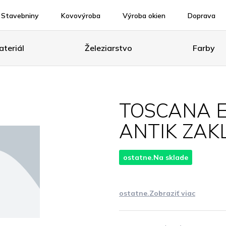
Stavebniny
Kovovýroba
Výroba okien
Doprava
teriál
Železiarstvo
Farby
TOSCANA 
ANTIK ZA
ostatne.Na sklade
ostatne.Zobraziť viac