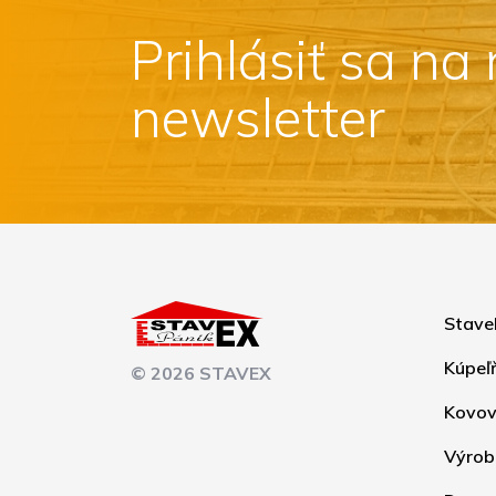
Prihlásiť sa na
newsletter
Stave
Kúpeľ
© 2026 STAVEX
Kovov
Výrob