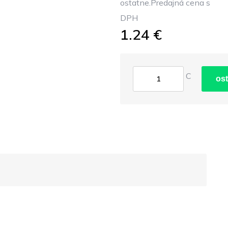
ostatne.Predajná cena s
DPH
1.24 €
C
ost