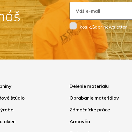
 náš
kosik.Gdpr newsletter
bniny
Delenie materiálu
ňové štúdio
Obrábanie materiálov
ýroba
Zámočnícke práce
a okien
Armovňa