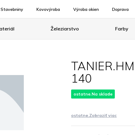
Stavebniny
Kovovýroba
Výroba okien
Doprava
teriál
Železiarstvo
Farby
TANIER.HM
140
ostatne.Na sklade
ostatne.Zobraziť viac