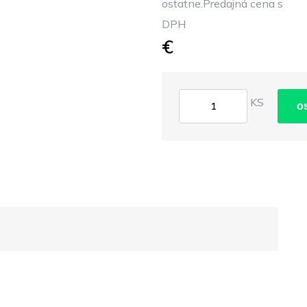
ostatne.Predajná cena s
DPH
€
KS
o