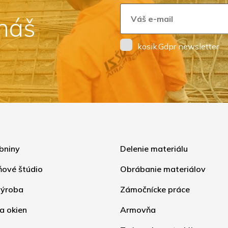
 náš
kosik.Gdpr newsletter
bniny
Delenie materiálu
ňové štúdio
Obrábanie materiálov
ýroba
Zámočnícke práce
a okien
Armovňa