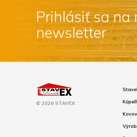
Prihlásiť sa na
newsletter
Stave
Kúpeľ
© 2026 STAVEX
Kovov
Výrob