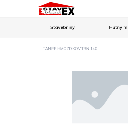
Stavebniny
Hutný ma
TANIER.HMOZD.KOV.TRN 140