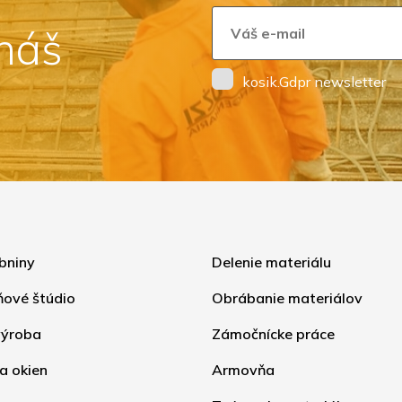
 náš
kosik.Gdpr newsletter
bniny
Delenie materiálu
ňové štúdio
Obrábanie materiálov
ýroba
Zámočnícke práce
a okien
Armovňa