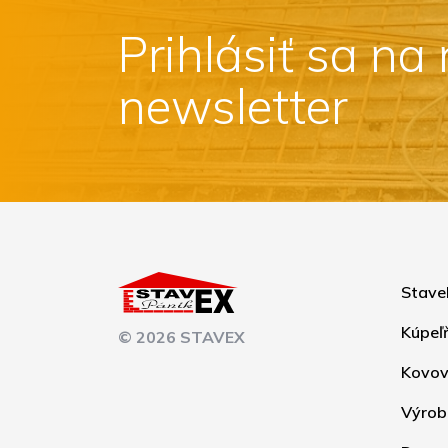
Prihlásiť sa na
newsletter
Stave
Kúpeľ
© 2026 STAVEX
Kovov
Výrob