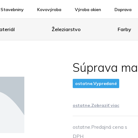
Stavebniny
Kovovýroba
Výroba okien
Doprava
teriál
Železiarstvo
Farby
Súprava ma
ostatne.Vypredané
ostatne.Zobraziť viac
ostatne.Predajná cena s
DPH