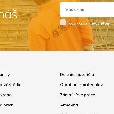
 náš
kosik.Gdpr newsletter
bniny
Delenie materiálu
ňové štúdio
Obrábanie materiálov
ýroba
Zámočnícke práce
a okien
Armovňa