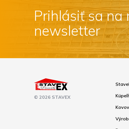
Prihlásiť sa na
newsletter
Stave
Kúpeľ
© 2026 STAVEX
Kovov
Výrob