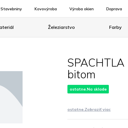
Stavebniny
Kovovýroba
Výroba okien
Doprava
teriál
Železiarstvo
Farby
SPACHTLA 
bitom
ostatne.Na sklade
ostatne.Zobraziť viac