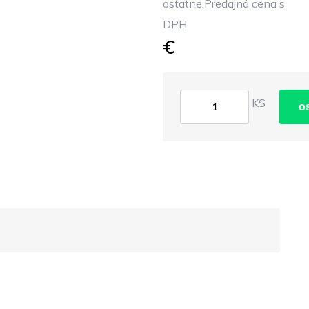
ostatne.Predajná cena s
DPH
€
KS
o