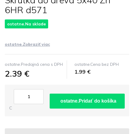
Skrutka do dreva 5x40 Zn
6HR d571
ostatne.Na sklade
ostatne.Zobraziť viac
ostatne.Predajná cena s DPH
ostatne.Cena bez DPH
2.39 €
1.99 €
ostatne.Pridať do košíka
C