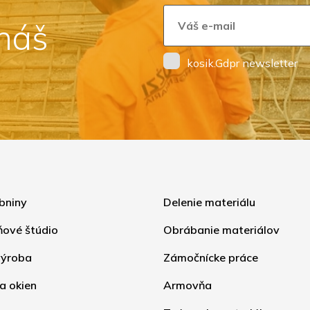
 náš
kosik.Gdpr newsletter
bniny
Delenie materiálu
ňové štúdio
Obrábanie materiálov
ýroba
Zámočnícke práce
a okien
Armovňa