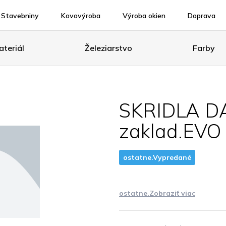
Stavebniny
Kovovýroba
Výroba okien
Doprava
teriál
Železiarstvo
Farby
SKRIDLA D
zaklad.EVO 
ostatne.Vypredané
ostatne.Zobraziť viac