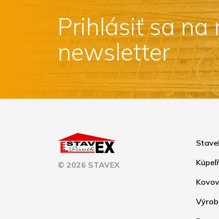
Prihlásiť sa na
newsletter
Stave
Kúpeľ
© 2026 STAVEX
Kovov
Výrob