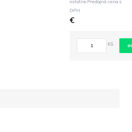
ostatne.Predajná cena s
DPH
€
KS
o