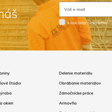
 náš
kosik.Gdpr newsletter
bniny
Delenie materiálu
ňové štúdio
Obrábanie materiálov
ýroba
Zámočnícke práce
a okien
Armovňa