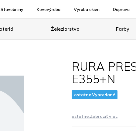
Stavebniny
Kovovýroba
Výroba okien
Doprava
teriál
Železiarstvo
Farby
RURA PRES
E355+N
ostatne.Vypredané
ostatne.Zobraziť viac