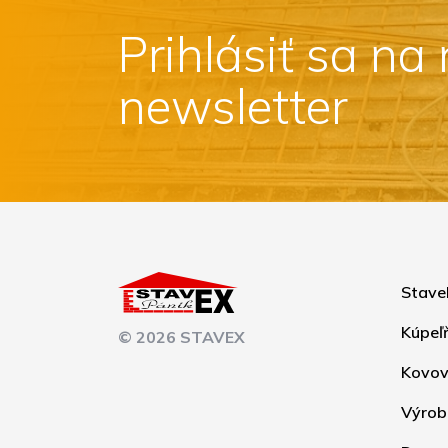
Prihlásiť sa na
newsletter
Stave
Kúpeľ
© 2026 STAVEX
Kovov
Výrob