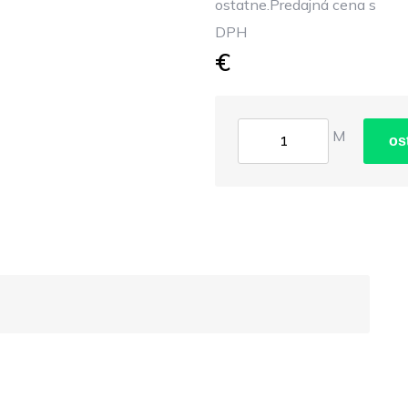
ostatne.Predajná cena s
DPH
€
M
os