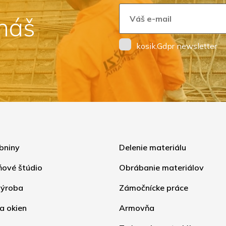
 náš
kosik.Gdpr newsletter
bniny
Delenie materiálu
ňové štúdio
Obrábanie materiálov
ýroba
Zámočnícke práce
a okien
Armovňa