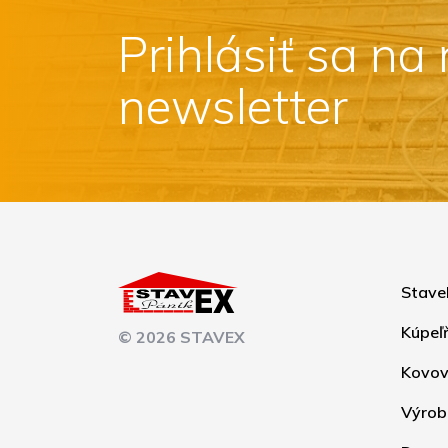
Prihlásiť sa na
newsletter
Stave
Kúpeľ
© 2026 STAVEX
Kovov
Výrob