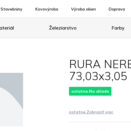
Stavebniny
Kovovýroba
Výroba okien
Doprava
teriál
Železiarstvo
Farby
RURA NER
73,03x3,05
ostatne.Na sklade
ostatne.Zobraziť viac