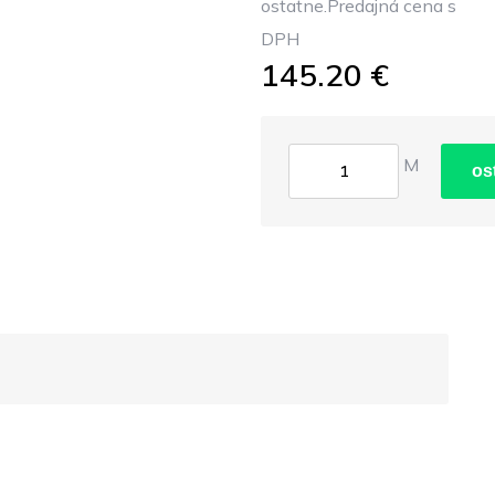
ostatne.Predajná cena s
DPH
145.20 €
M
os