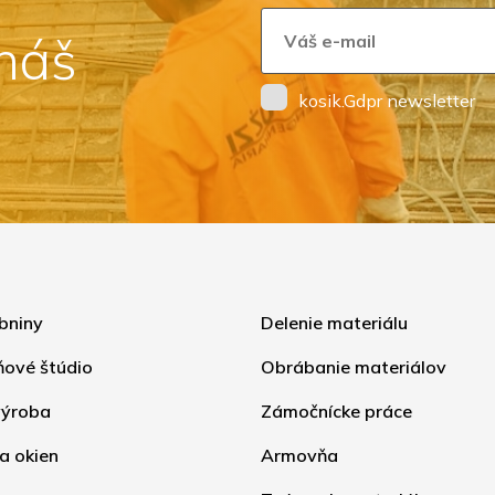
 náš
kosik.Gdpr newsletter
bniny
Delenie materiálu
ňové štúdio
Obrábanie materiálov
ýroba
Zámočnícke práce
a okien
Armovňa