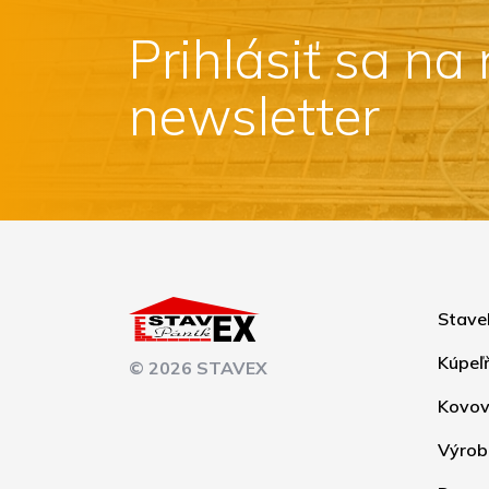
Prihlásiť sa na
newsletter
Stave
Kúpeľ
© 2026 STAVEX
Kovov
Výrob