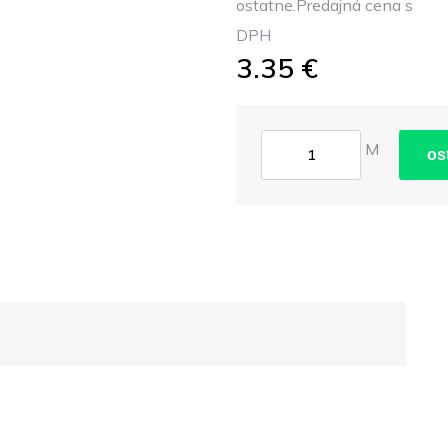
ostatne.Predajná cena s
DPH
3.35 €
M
os