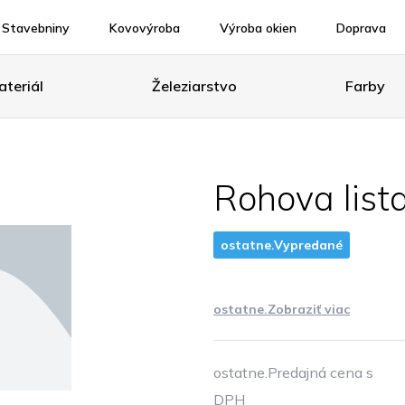
Stavebniny
Kovovýroba
Výroba okien
Doprava
teriál
Železiarstvo
Farby
Rohova list
ostatne.Vypredané
ostatne.Zobraziť viac
ostatne.Predajná cena s
DPH