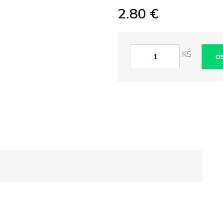
2.80 €
KS
o