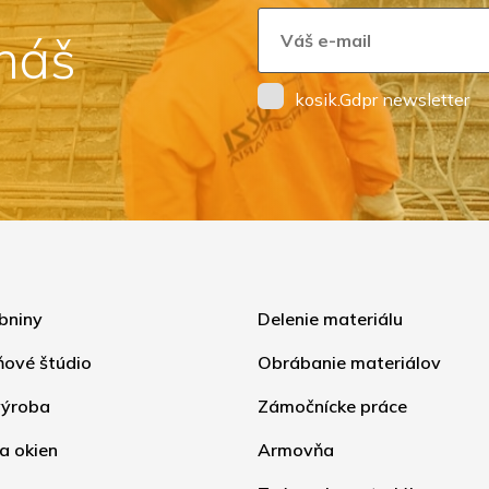
 náš
kosik.Gdpr newsletter
bniny
Delenie materiálu
ňové štúdio
Obrábanie materiálov
ýroba
Zámočnícke práce
a okien
Armovňa