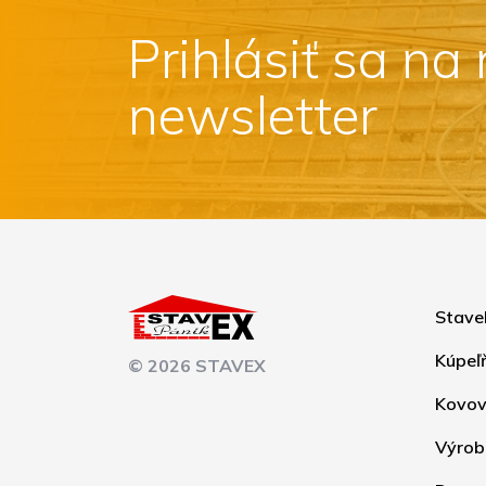
Prihlásiť sa na
newsletter
Stave
Kúpeľ
© 2026 STAVEX
Kovov
Výrob