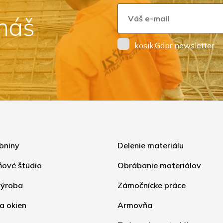
 náš
kosik.Gdpr newsletter
bniny
Delenie materiálu
ňové štúdio
Obrábanie materiálov
ýroba
Zámočnícke práce
a okien
Armovňa