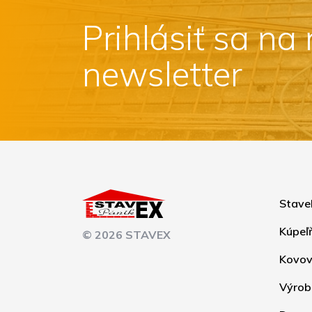
Prihlásiť sa na
newsletter
Stave
Kúpeľ
© 2026 STAVEX
Kovov
Výrob