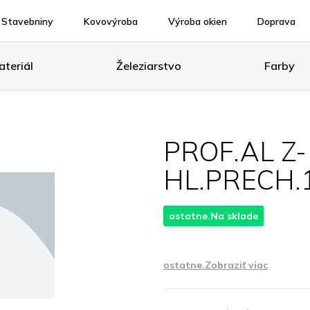
Stavebniny
Kovovýroba
Výroba okien
Doprava
teriál
Železiarstvo
Farby
PROF.AL Z-
HL.PRECH.1
ostatne.Na sklade
ostatne.Zobraziť viac