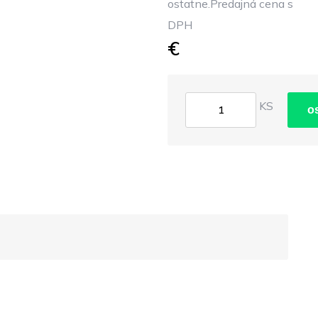
ostatne.Predajná cena s
DPH
€
KS
o