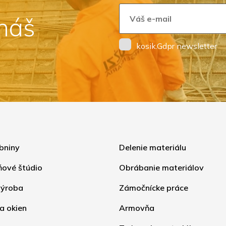
 náš
kosik.Gdpr newsletter
bniny
Delenie materiálu
ňové štúdio
Obrábanie materiálov
ýroba
Zámočnícke práce
a okien
Armovňa