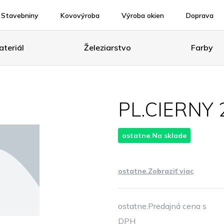
Stavebniny
Kovovýroba
Výroba okien
Doprava
teriál
Železiarstvo
Farby
PL.CIERNY
ostatne.Na sklade
ostatne.Zobraziť viac
ostatne.Predajná cena s
DPH