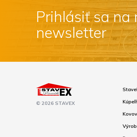
Prihlásiť sa na
newsletter
Stave
Kúpeľ
© 2026 STAVEX
Kovov
Výrob