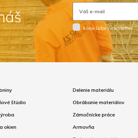
 náš
kosik.Gdpr newsletter
bniny
Delenie materiálu
ňové štúdio
Obrábanie materiálov
ýroba
Zámočnícke práce
a okien
Armovňa