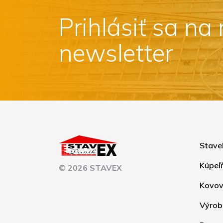
Prihlásiť sa na
newsletter
Stave
Kúpeľ
© 2026 STAVEX
Kovov
Výrob