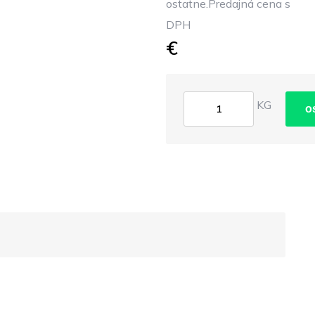
ostatne.Predajná cena s
DPH
€
KG
o