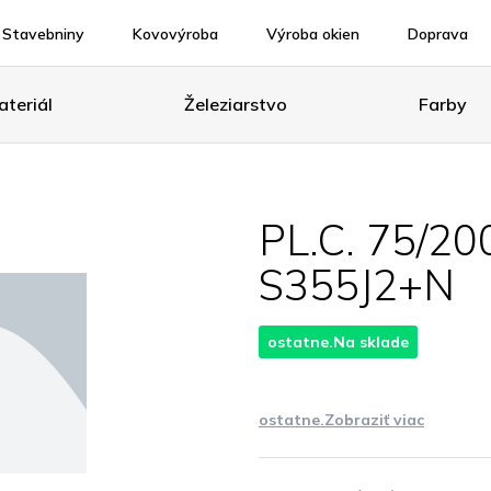
Stavebniny
Kovovýroba
Výroba okien
Doprava
teriál
Železiarstvo
Farby
PL.C. 75/2
S355J2+N
ostatne.Na sklade
ostatne.Zobraziť viac