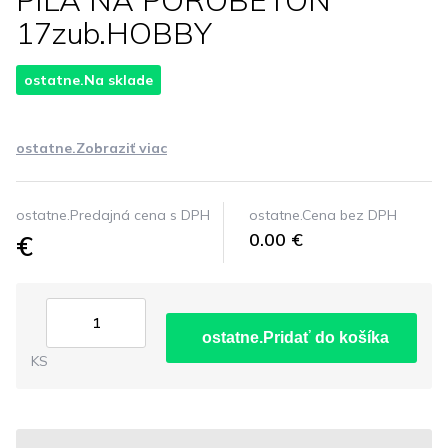
PILA NA POROBETON
17zub.HOBBY
ostatne.Na sklade
ostatne.Zobraziť viac
ostatne.Predajná cena s DPH
ostatne.Cena bez DPH
€
0.00 €
ostatne.Pridať do košíka
KS