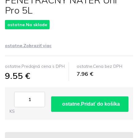
PENETRACNY NATER Uni
Pro 5L
ostatne.Na sklade
ostatne.Zobraziť viac
ostatne.Predajná cena s DPH
ostatne.Cena bez DPH
9.55 €
7.96 €
ostatne.Pridať do košíka
KS