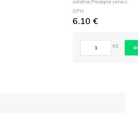
ostatne.Predajná cena s
DPH
6.10 €
KS
o