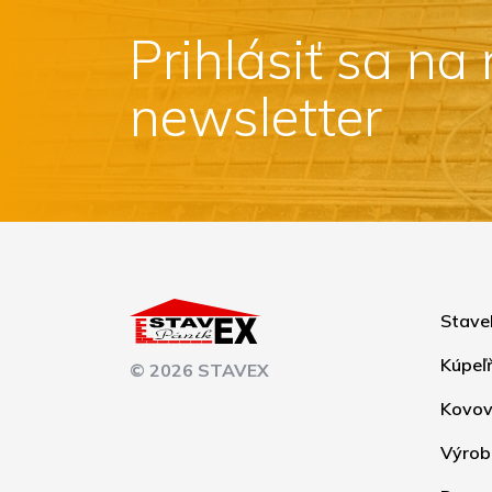
Prihlásiť sa na
newsletter
Stave
Kúpeľ
© 2026 STAVEX
Kovov
Výrob