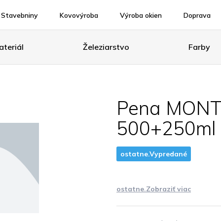
Stavebniny
Kovovýroba
Výroba okien
Doprava
teriál
Železiarstvo
Farby
Pena MONT
500+250m
ostatne.Vypredané
ostatne.Zobraziť viac