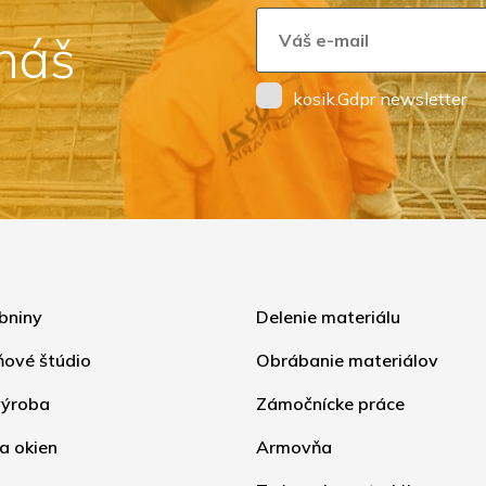
 náš
kosik.Gdpr newsletter
bniny
Delenie materiálu
ňové štúdio
Obrábanie materiálov
ýroba
Zámočnícke práce
a okien
Armovňa