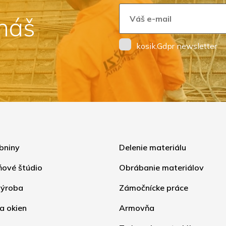
 náš
kosik.Gdpr newsletter
bniny
Delenie materiálu
ňové štúdio
Obrábanie materiálov
ýroba
Zámočnícke práce
a okien
Armovňa