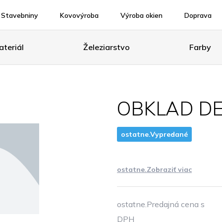
Stavebniny
Kovovýroba
Výroba okien
Doprava
teriál
Železiarstvo
Farby
OBKLAD D
ostatne.Vypredané
ostatne.Zobraziť viac
ostatne.Predajná cena s
DPH