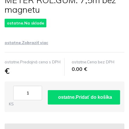
METER ROL.GUM. 7,5m bez
magnetu
ostatne.Na sklade
ostatne.Zobraziť viac
ostatne.Predajná cena s DPH
ostatne.Cena bez DPH
€
0.00 €
ostatne.Pridať do košíka
KS