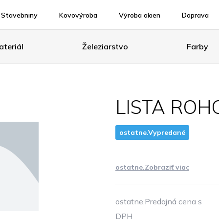
Stavebniny
Kovovýroba
Výroba okien
Doprava
teriál
Železiarstvo
Farby
LISTA ROH
ostatne.Vypredané
ostatne.Zobraziť viac
ostatne.Predajná cena s
DPH