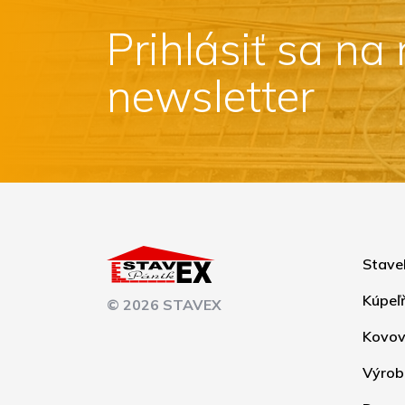
Prihlásiť sa na
newsletter
Stave
Kúpeľ
© 2026 STAVEX
Kovov
Výrob