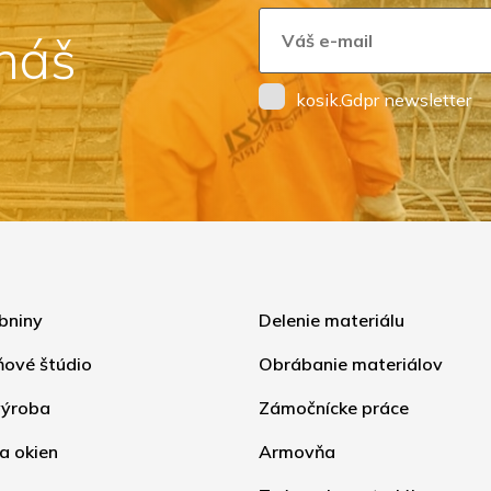
 náš
kosik.Gdpr newsletter
bniny
Delenie materiálu
ňové štúdio
Obrábanie materiálov
ýroba
Zámočnícke práce
a okien
Armovňa