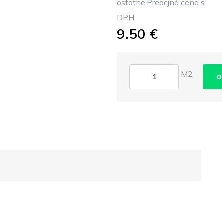
ostatne.Predajná cena s
DPH
9.50 €
M2
o