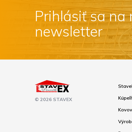
Prihlásiť sa na
newsletter
Stave
Kúpeľ
© 2026 STAVEX
Kovov
Výrob