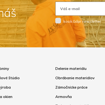
 náš
kosik.Gdpr newsletter
bniny
Delenie materiálu
ňové štúdio
Obrábanie materiálov
ýroba
Zámočnícke práce
a okien
Armovňa