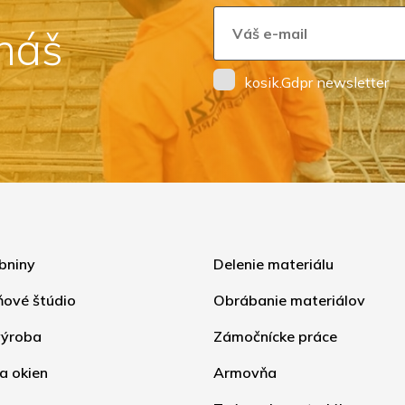
 náš
kosik.Gdpr newsletter
bniny
Delenie materiálu
ňové štúdio
Obrábanie materiálov
ýroba
Zámočnícke práce
a okien
Armovňa