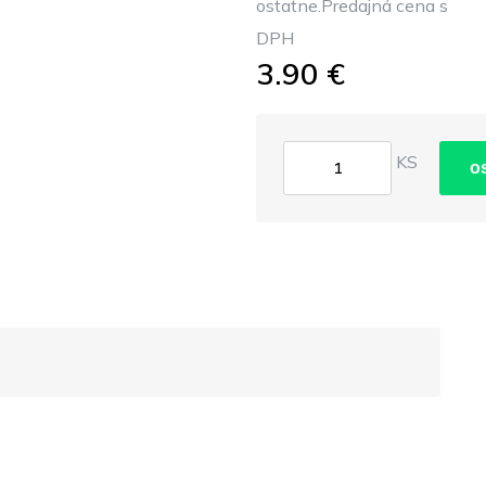
ostatne.Predajná cena s
DPH
3.90 €
KS
o