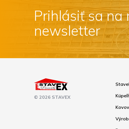
Prihlásiť sa na
newsletter
Stave
Kúpeľ
© 2026 STAVEX
Kovov
Výrob