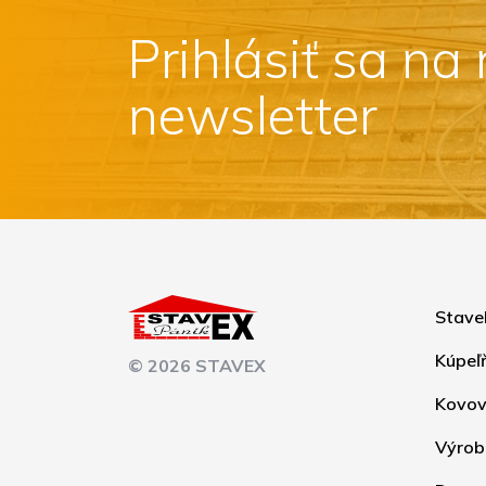
Prihlásiť sa na
newsletter
Stave
Kúpeľ
© 2026 STAVEX
Kovov
Výrob