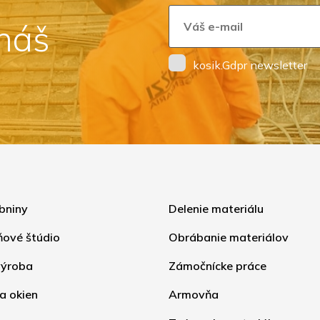
 náš
kosik.Gdpr newsletter
bniny
Delenie materiálu
ňové štúdio
Obrábanie materiálov
ýroba
Zámočnícke práce
a okien
Armovňa