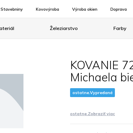
Stavebniny
Kovovýroba
Výroba okien
Doprava
teriál
Železiarstvo
Farby
KOVANIE 72
Michaela biel
ostatne.Vypredané
ostatne.Zobraziť viac