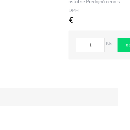
ostatne.Predajná cena s
DPH
€
KS
o