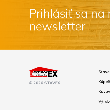
Prihlásiť sa na
newsletter
Stave
Kúpeľ
© 2026 STAVEX
Kovov
Výrob