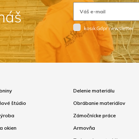
 náš
kosik.Gdpr newsletter
bniny
Delenie materiálu
ňové štúdio
Obrábanie materiálov
ýroba
Zámočnícke práce
a okien
Armovňa