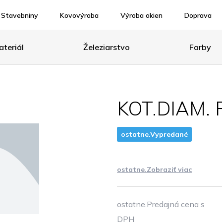
Stavebniny
Kovovýroba
Výroba okien
Doprava
teriál
Železiarstvo
Farby
KOT.DIAM. 
ostatne.Vypredané
ostatne.Zobraziť viac
ostatne.Predajná cena s
DPH