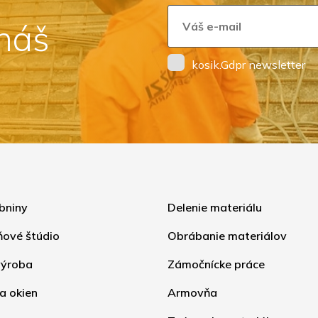
 náš
kosik.Gdpr newsletter
bniny
Delenie materiálu
ňové štúdio
Obrábanie materiálov
ýroba
Zámočnícke práce
a okien
Armovňa