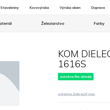
Stavebniny
Kovovýroba
Výroba okien
Doprava
teriál
Železiarstvo
Farby
KOM DIELE
1616S
ostatne.Na sklade
ostatne.Zobraziť viac