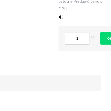
ostatne.Predajná cena s
DPH
€
KS
o