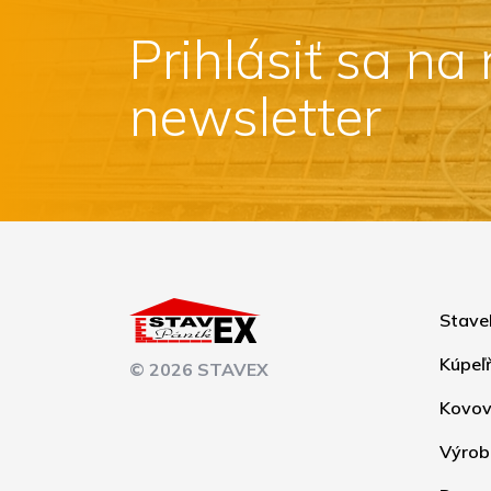
Prihlásiť sa na
newsletter
Stave
Kúpeľ
© 2026 STAVEX
Kovov
Výrob