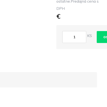
ostatne.Predajná cena s
DPH
€
KS
o