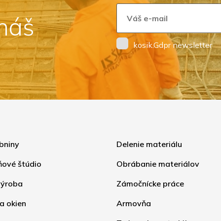
 náš
kosik.Gdpr newsletter
bniny
Delenie materiálu
ňové štúdio
Obrábanie materiálov
ýroba
Zámočnícke práce
a okien
Armovňa