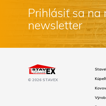
Prihlásiť sa na
newsletter
Stave
Kúpeľ
© 2026 STAVEX
Kovov
Výrob