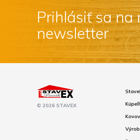
Prihlásiť sa na
newsletter
Stave
Kúpeľ
© 2026 STAVEX
Kovov
Výrob