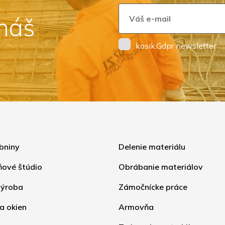
 náš
kosik.Gdpr newsletter
bniny
Delenie materiálu
ňové štúdio
Obrábanie materiálov
ýroba
Zámočnícke práce
a okien
Armovňa