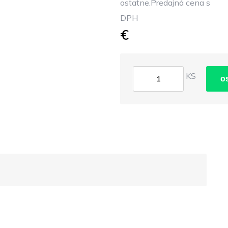
ostatne.Predajná cena s
DPH
€
KS
o