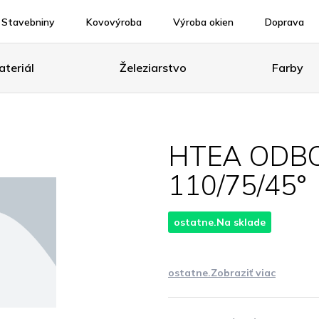
Stavebniny
Kovovýroba
Výroba okien
Doprava
teriál
Železiarstvo
Farby
HTEA ODB
110/75/45°
ostatne.Na sklade
ostatne.Zobraziť viac