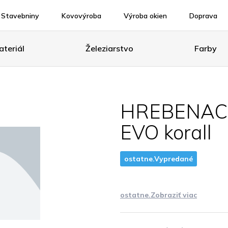
Stavebniny
Kovovýroba
Výroba okien
Doprava
teriál
Železiarstvo
Farby
HREBENAC
EVO korall
ostatne.Vypredané
ostatne.Zobraziť viac