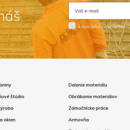
 náš
kosik.Gdpr newsletter
bniny
Delenie materiálu
ňové štúdio
Obrábanie materiálov
ýroba
Zámočnícke práce
a okien
Armovňa