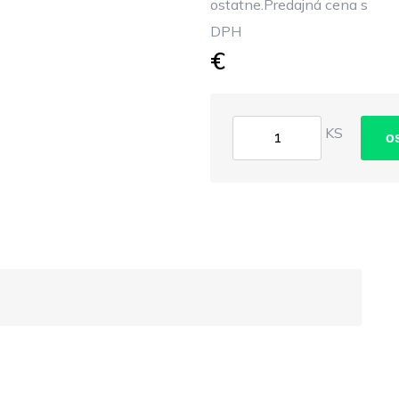
ostatne.Predajná cena s
DPH
€
KS
o