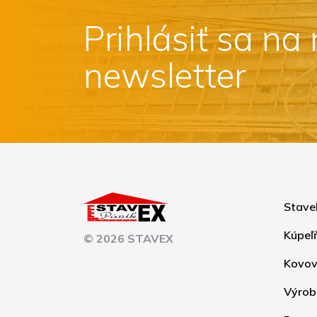
Prihlásiť sa na
newsletter
Stave
Kúpeľ
© 2026 STAVEX
Kovov
Výrob