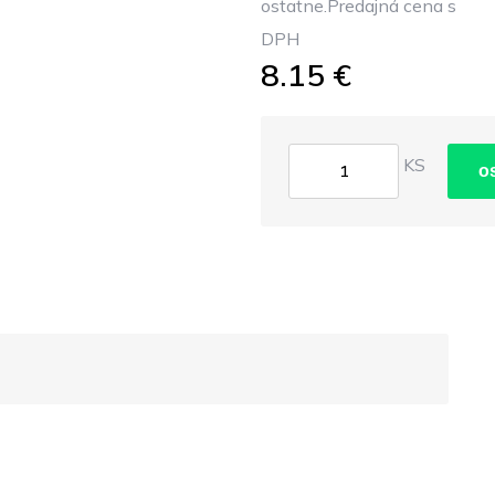
ostatne.Predajná cena s
DPH
8.15 €
KS
o