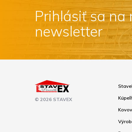
Prihlásiť sa na
newsletter
Stave
Kúpeľ
© 2026 STAVEX
Kovov
Výrob