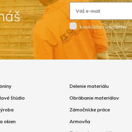
 náš
kosik.Gdpr newsletter
bniny
Delenie materiálu
ňové štúdio
Obrábanie materiálov
ýroba
Zámočnícke práce
a okien
Armovňa