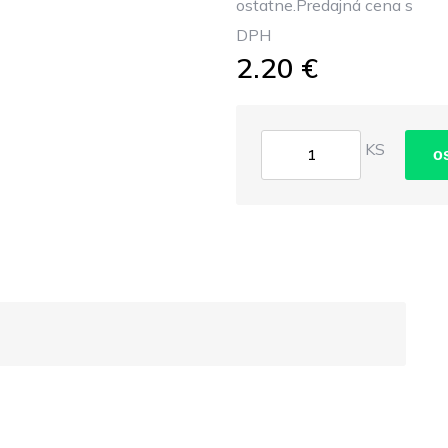
ostatne.Predajná cena s
DPH
2.20 €
KS
o