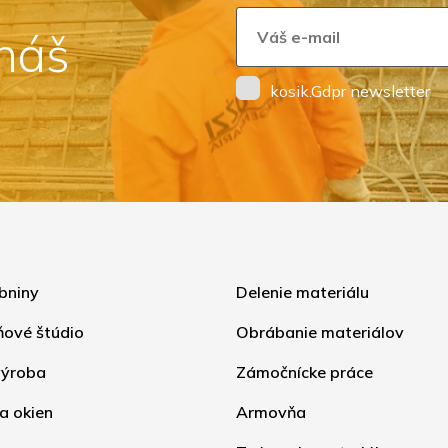
 náš
kosik.Gdpr newsletter
bniny
Delenie materiálu
ňové štúdio
Obrábanie materiálov
ýroba
Zámočnícke práce
a okien
Armovňa