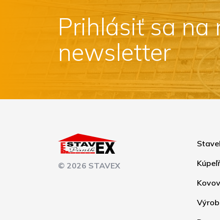
Prihlásiť sa na
newsletter
Stave
Kúpeľ
© 2026 STAVEX
Kovov
Výrob