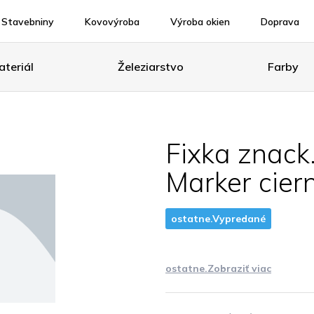
Stavebniny
Kovovýroba
Výroba okien
Doprava
teriál
Železiarstvo
Farby
Fixka znack
Marker cier
ostatne.Vypredané
ostatne.Zobraziť viac