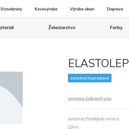
Stavebniny
Kovovýroba
Výroba okien
Doprava
teriál
Železiarstvo
Farby
ELASTOLEP
ostatne.Vypredané
ostatne.Zobraziť viac
ostatne.Predajná cena s
DPH