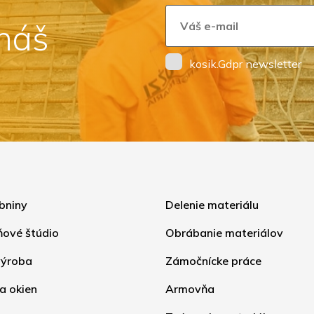
 náš
kosik.Gdpr newsletter
bniny
Delenie materiálu
ňové štúdio
Obrábanie materiálov
ýroba
Zámočnícke práce
a okien
Armovňa