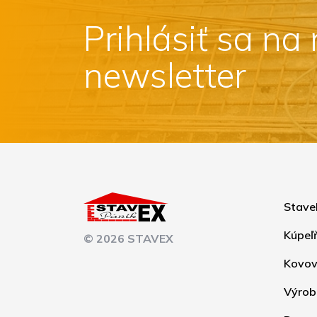
Prihlásiť sa na
newsletter
Stave
Kúpeľ
© 2026 STAVEX
Kovov
Výrob