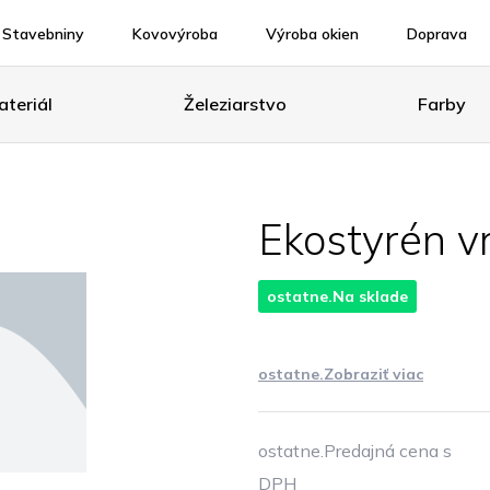
Stavebniny
Kovovýroba
Výroba okien
Doprava
teriál
Železiarstvo
Farby
Ekostyrén v
ostatne.Na sklade
ostatne.Zobraziť viac
ostatne.Predajná cena s
DPH