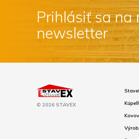
Prihlásiť sa na
newsletter
Stave
Kúpeľ
© 2026 STAVEX
Kovov
Výrob