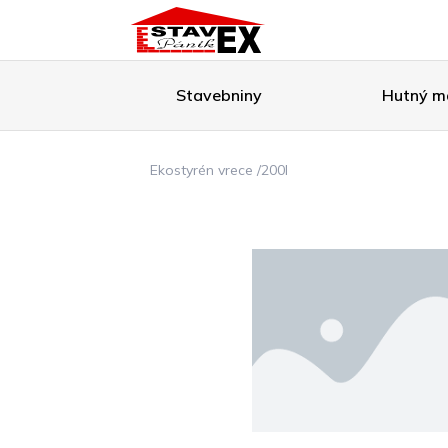
Stavebniny
Hutný ma
Ekostyrén vrece /200l