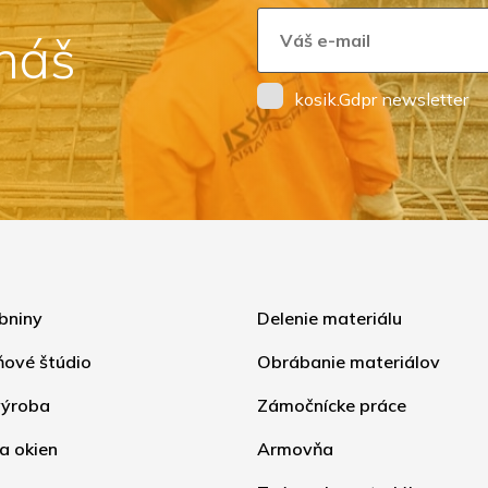
 náš
kosik.Gdpr newsletter
bniny
Delenie materiálu
ňové štúdio
Obrábanie materiálov
ýroba
Zámočnícke práce
a okien
Armovňa