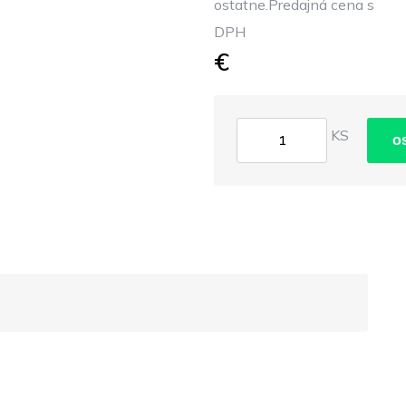
ostatne.Predajná cena s
DPH
€
KS
o