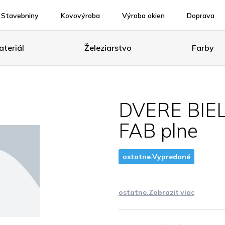
Stavebniny
Kovovýroba
Výroba okien
Doprava
teriál
Železiarstvo
Farby
DVERE BIEL
FAB plne
ostatne.Vypredané
ostatne.Zobraziť viac