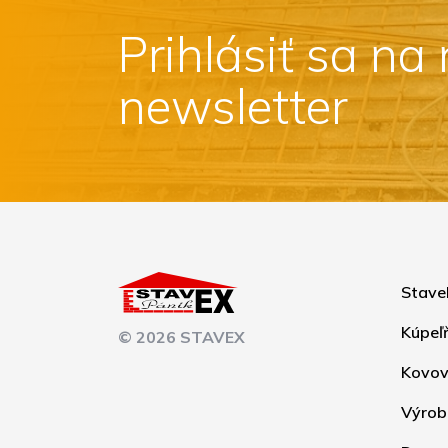
Prihlásiť sa na
newsletter
Stave
Kúpeľ
© 2026 STAVEX
Kovov
Výrob