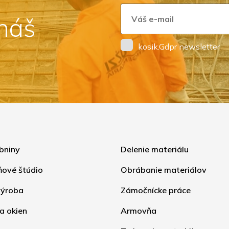
 náš
kosik.Gdpr newsletter
bniny
Delenie materiálu
ňové štúdio
Obrábanie materiálov
ýroba
Zámočnícke práce
a okien
Armovňa