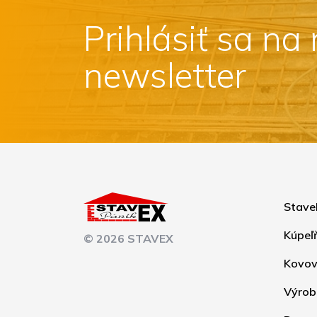
Prihlásiť sa na
newsletter
Stave
Kúpeľ
© 2026 STAVEX
Kovov
Výrob