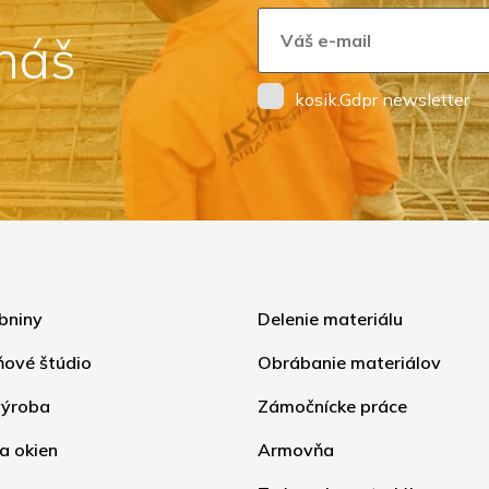
 náš
kosik.Gdpr newsletter
bniny
Delenie materiálu
ňové štúdio
Obrábanie materiálov
ýroba
Zámočnícke práce
a okien
Armovňa