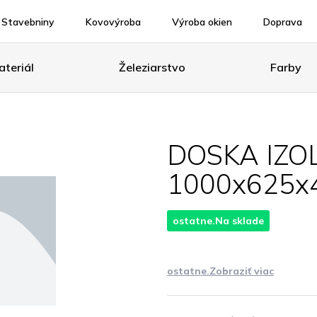
Stavebniny
Kovovýroba
Výroba okien
Doprava
teriál
Železiarstvo
Farby
DOSKA IZOL
1000x625
ostatne.Na sklade
ostatne.Zobraziť viac